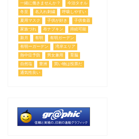
一緒に働きませんか？
今治タオル
冬至
名入れ刺繍
呼吸しやすい
夏用マスク
子供が好き
子供食器
家族づれ
布ナプキン
持続可能
新月
有明
有明ガーデン
有明ーガーデン
湾岸エリア
熱中症予防
男女兼用
育脳
自然塩
豊洲
買い物は投票だ
通気性良い