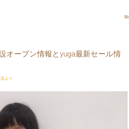
B
オープン情報とyuga最新セール情
ー店より