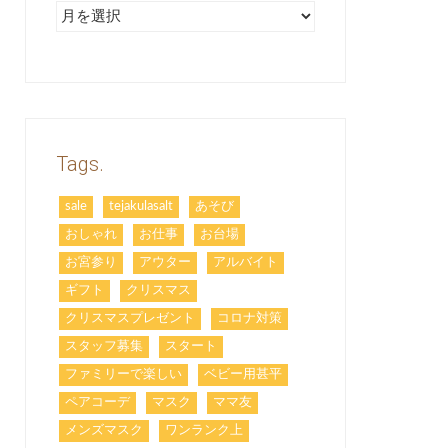
ア
ー
カ
イ
ブ
Tags.
sale
tejakulasalt
あそび
おしゃれ
お仕事
お台場
お宮参り
アウター
アルバイト
ギフト
クリスマス
クリスマスプレゼント
コロナ対策
スタッフ募集
スタート
ファミリーで楽しい
ベビー用甚平
ペアコーデ
マスク
ママ友
メンズマスク
ワンランク上