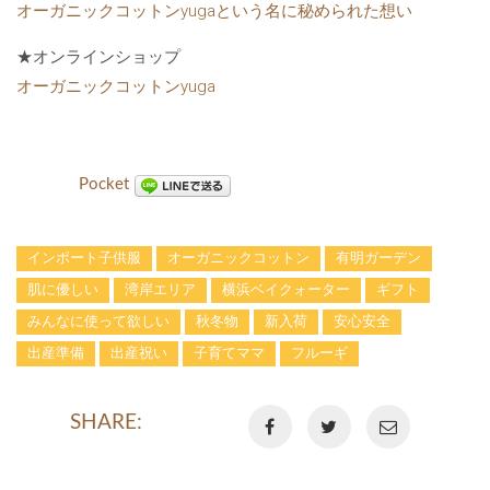
オーガニックコットンyugaという名に秘められた想い
★オンラインショップ
オーガニックコットンyuga
Pocket
インポート子供服
オーガニックコットン
有明ガーデン
肌に優しい
湾岸エリア
横浜ベイクォーター
ギフト
みんなに使って欲しい
秋冬物
新入荷
安心安全
出産準備
出産祝い
子育てママ
フルーギ
SHARE: