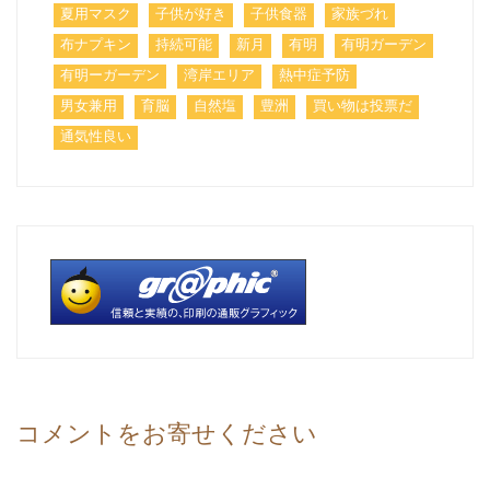
夏用マスク
子供が好き
子供食器
家族づれ
布ナプキン
持続可能
新月
有明
有明ガーデン
有明ーガーデン
湾岸エリア
熱中症予防
男女兼用
育脳
自然塩
豊洲
買い物は投票だ
通気性良い
コメントをお寄せください