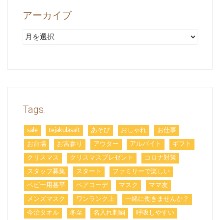
アーカイブ
ア
ー
カ
イ
ブ
Tags.
sale
tejakulasalt
あそび
おしゃれ
お仕事
お台場
お宮参り
アウター
アルバイト
ギフト
クリスマス
クリスマスプレゼント
コロナ対策
スタッフ募集
スタート
ファミリーで楽しい
ベビー用甚平
ペアコーデ
マスク
ママ友
メンズマスク
ワンランク上
一緒に働きませんか？
今治タオル
冬至
名入れ刺繍
呼吸しやすい