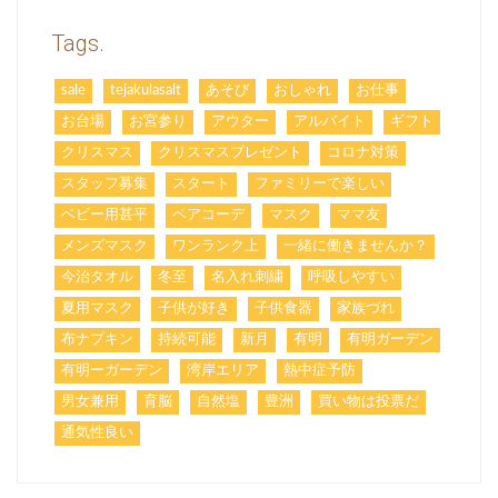
Tags.
sale
tejakulasalt
あそび
おしゃれ
お仕事
お台場
お宮参り
アウター
アルバイト
ギフト
クリスマス
クリスマスプレゼント
コロナ対策
スタッフ募集
スタート
ファミリーで楽しい
ベビー用甚平
ペアコーデ
マスク
ママ友
メンズマスク
ワンランク上
一緒に働きませんか？
今治タオル
冬至
名入れ刺繍
呼吸しやすい
夏用マスク
子供が好き
子供食器
家族づれ
布ナプキン
持続可能
新月
有明
有明ガーデン
有明ーガーデン
湾岸エリア
熱中症予防
男女兼用
育脳
自然塩
豊洲
買い物は投票だ
通気性良い