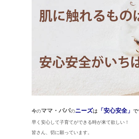
ママ・パパ
ニーズ
「安心安全」
は
今
の
の
で
早く安心して子育てができる時が来て欲しい！
皆さん、切に願っています。