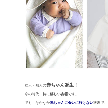
赤ちゃん誕生！
友人・知人の
今の時代、特に
嬉しい吉報
です。
でも、なかなか
赤ちゃんに会いに行けない
状況で、